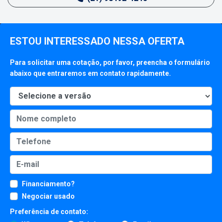
ESTOU INTERESSADO NESSA OFERTA
Para solicitar uma cotação, por favor, preencha o formulário
abaixo que entraremos em contato rapidamente.
Financiamento?
Negociar usado
Preferência de contato: