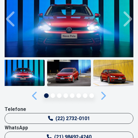
Anterior
Próx
Anterior
Próximo
Telefone
(22) 2732-0101
WhatsApp
(21) 98492-4240