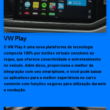
VW Play
O VW Play é uma nova plataforma de tecnologia
composta 100% por botões virtuais sensíveis ao
toque, que oferece conectividade e entretenimento
no veículo. Além disso, proporciona o melhor da
integração com seu smartphone, e você pode baixar
os aplicativos para a melhor experiência no carro
somente com funções seguras para utilização durante
a condução.