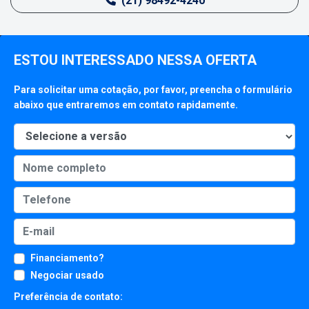
(21) 98492-4240
ESTOU INTERESSADO NESSA OFERTA
Para solicitar uma cotação, por favor, preencha o formulário
abaixo que entraremos em contato rapidamente.
Financiamento?
Negociar usado
Preferência de contato: