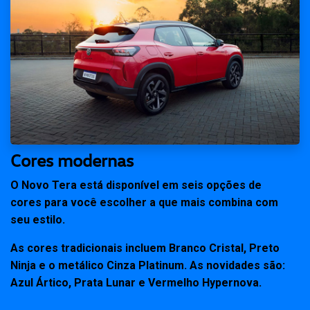
Cores modernas
O Novo Tera está disponível em seis opções de
cores para você escolher a que mais combina com
seu estilo.
As cores tradicionais incluem Branco Cristal, Preto
Ninja e o metálico Cinza Platinum. As novidades são:
Azul Ártico, Prata Lunar e Vermelho Hypernova.