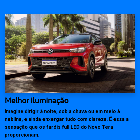
Melhor iluminação
Imagine dirigir à noite, sob a chuva ou em meio à
neblina, e ainda enxergar tudo com clareza. É essa a
sensação que os faróis full LED do Novo Tera
proporcionam.