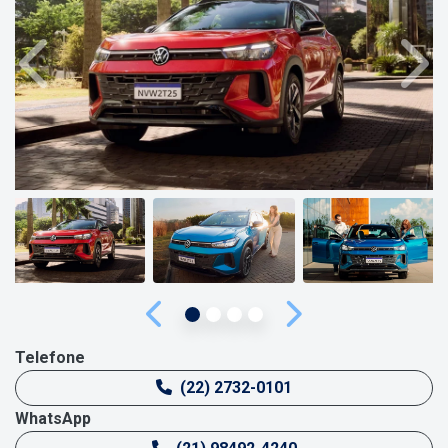
Anterior
Próx
Anterior
Próximo
Telefone
(22) 2732-0101
WhatsApp