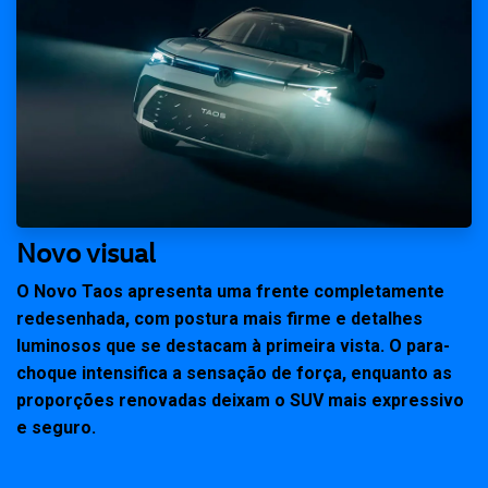
Novo visual
O Novo Taos apresenta uma frente completamente
redesenhada, com postura mais firme e detalhes
luminosos que se destacam à primeira vista. O para-
choque intensifica a sensação de força, enquanto as
proporções renovadas deixam o SUV mais expressivo
e seguro.