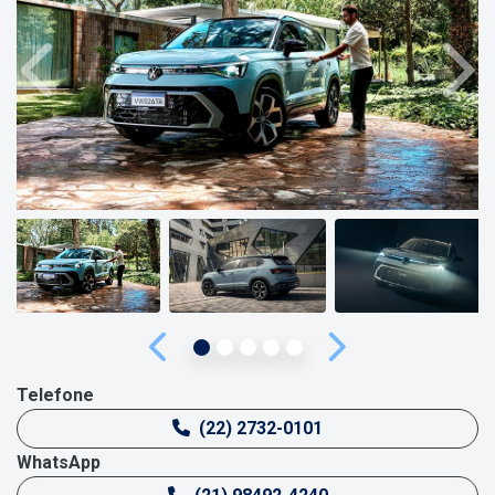
Anterior
Próx
Anterior
Próximo
Telefone
(22) 2732-0101
WhatsApp