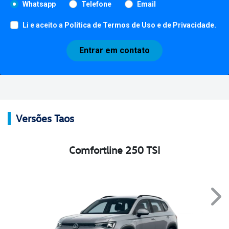
Whatsapp
Telefone
Email
Li e aceito a
Política de Termos de Uso e de Privacidade
.
Entrar em contato
Versões Taos
Comfortline 250 TSI
Nex