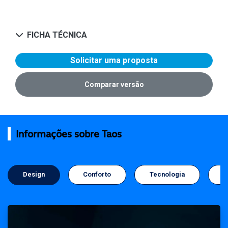
FICHA TÉCNICA
Solicitar uma proposta
Comparar versão
Informações sobre Taos
Design
Conforto
Tecnologia
S