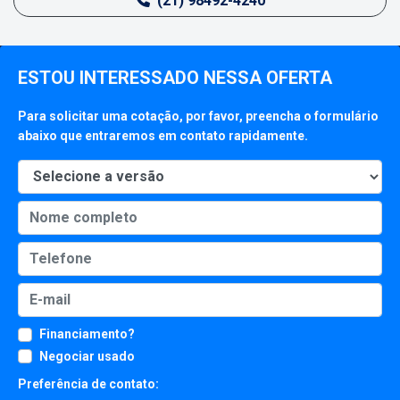
(21) 98492-4240
ESTOU INTERESSADO NESSA OFERTA
Para solicitar uma cotação, por favor, preencha o formulário
abaixo que entraremos em contato rapidamente.
Financiamento?
Negociar usado
Preferência de contato: