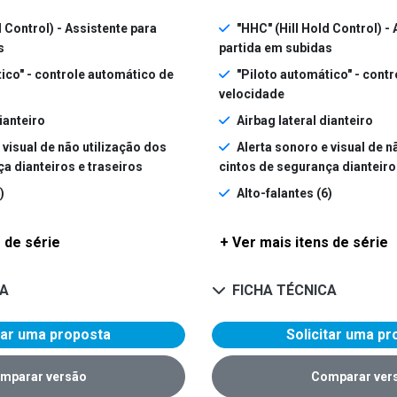
d Control) - Assistente para
"HHC" (Hill Hold Control) -
s
partida em subidas
ico" - controle automático de
"Piloto automático" - cont
velocidade
ianteiro
Airbag lateral dianteiro
 visual de não utilização dos
Alerta sonoro e visual de n
a dianteiros e traseiros
cintos de segurança dianteiro
)
Alto-falantes (6)
 de série
+ Ver mais itens de série
CA
FICHA TÉCNICA
tar uma proposta
Solicitar uma p
mparar versão
Comparar ver