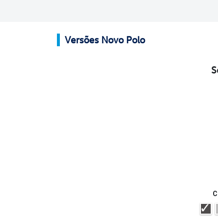
Versões Novo Polo
S
C