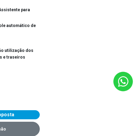
 Assistente para
role automático de
ão utilização dos
s e traseiros
roposta
são