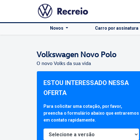
Novos
Carro por assinatura
Volkswagen
Novo Polo
O novo Volks da sua vida
ESTOU INTERESSADO NESSA
OFERTA
Para solicitar uma cotação, por favor,
preencha o formulário abaixo que entraremos
em contato rapidamente.