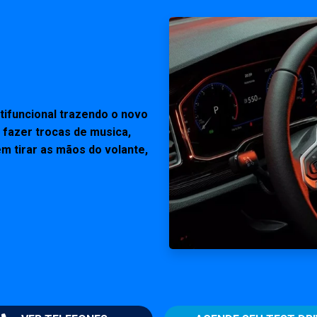
ifuncional trazendo o novo
 fazer trocas de musica,
m tirar as mãos do volante,