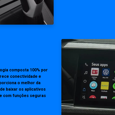
logia composta 100% por
erece conectividade e
oporciona o melhor da
e baixar os aplicativos
te com funções seguras