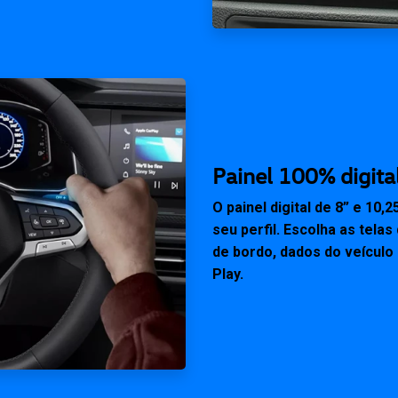
Painel 100% digital
O painel digital de 8” e 1
seu perfil. Escolha as tela
de bordo, dados do veículo
Play.