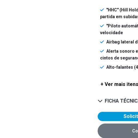
"HHC" (Hill Hol
partida em subida
"Piloto automát
velocidade
Airbag lateral d
Alerta sonoro e
cintos de seguranç
Alto-falantes (4
+ Ver mais itens
FICHA TÉCNI
Solici
Co