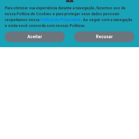
Para otimizar sua experiência durante a navegação, fazemos uso de
CONFIRA A OFERTA
nossa Política de Cookies e para proteger seus dados pessoais
respeitamos nossa
Política de Privacidade
. Ao seguir com a navegação
e visita você concorda com nossas Políticas.
TERA
Aceitar
Recusar
TERA COMFORT
TERA CL
De: R$ 131.900,00
R$ 116.900,00