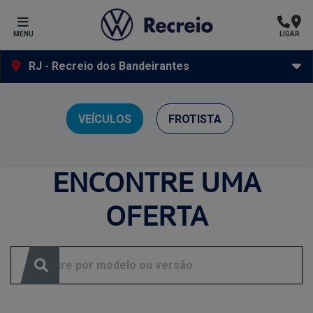
MENU
LIGAR
RJ - Recreio dos Bandeirantes
Ofertas Volkswagen Recreio
VEÍCULOS
FROTISTA
Clique e solicite sua proposta.
ENCONTRE UMA
OFERTA