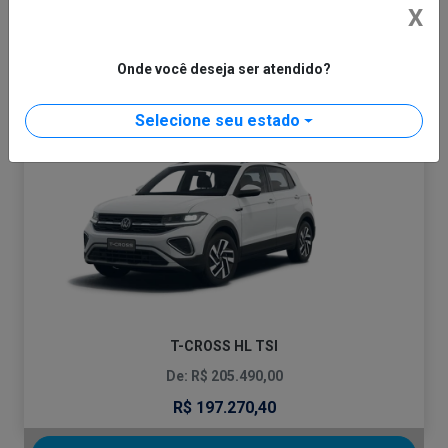
CONFIRA A OFERTA
X
T-CROSS
Onde você deseja ser atendido?
HIGHLINE 250 TSI 2025
Selecione seu estado
T-CROSS HL TSI
De: R$ 205.490,00
R$ 197.270,40