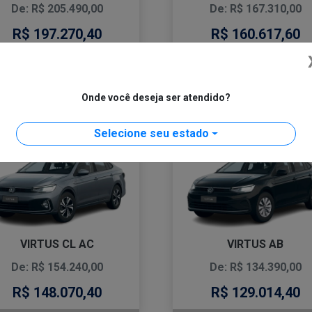
De: R$ 205.490,00
De: R$ 167.310,00
R$ 197.270,40
R$ 160.617,60
CONFIRA A OFERTA
CONFIRA A OFERTA
Onde você deseja ser atendido?
VIRTUS
VIRTUS
Selecione seu estado
COMFORTLINE 2026
TSI AT 2026
VIRTUS CL AC
VIRTUS AB
De: R$ 154.240,00
De: R$ 134.390,00
R$ 148.070,40
R$ 129.014,40