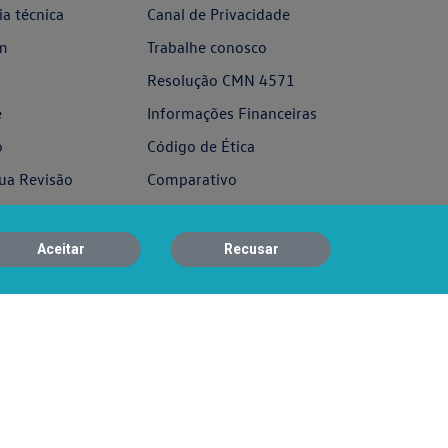
ia técnica
Canal de Privacidade
m
Trabalhe conosco
Resolução CMN 4571
e
Informações Financeiras
o
Código de Ética
ua Revisão
Comparativo
Relatório de
Transparência e Igualdade
mos
Aceitar
Recusar
Salarial
osco