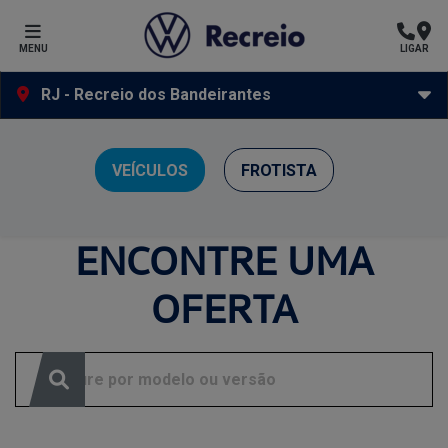
MENU
LIGAR
RJ - Recreio dos Bandeirantes
Ofertas Volkswagen Recreio
VEÍCULOS
FROTISTA
Clique e solicite sua proposta.
ENCONTRE UMA
OFERTA