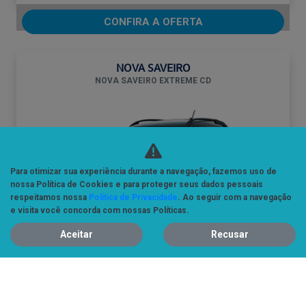
CONFIRA A OFERTA
NOVA SAVEIRO
NOVA SAVEIRO EXTREME CD
Para otimizar sua experiência durante a navegação, fazemos uso de
nossa Política de Cookies e para proteger seus dados pessoais
respeitamos nossa
Política de Privacidade
. Ao seguir com a navegação
e visita você concorda com nossas Políticas.
Aceitar
Recusar
SAVEIRO CD EXTREME
De: R$ 136.900,00
R$ 118.900,00