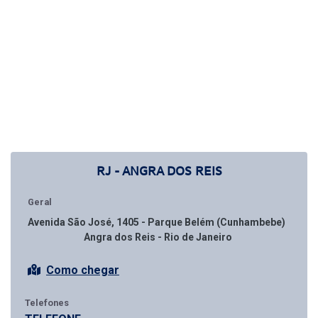
RJ - ANGRA DOS REIS
Geral
Avenida São José, 1405 - Parque Belém (Cunhambebe)
Angra dos Reis - Rio de Janeiro
Como chegar
Telefones