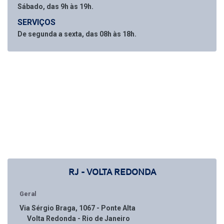
Sábado, das 9h às 19h.
SERVIÇOS
De segunda a sexta, das 08h às 18h.
RJ - VOLTA REDONDA
Geral
Via Sérgio Braga, 1067 - Ponte Alta
Volta Redonda - Rio de Janeiro