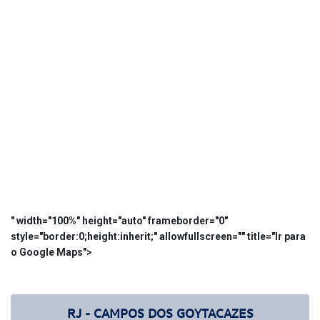
" width="100%" height="auto" frameborder="0"
style="border:0;height:inherit;" allowfullscreen="" title="Ir para
o Google Maps">
RJ - CAMPOS DOS GOYTACAZES