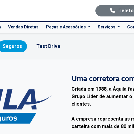
Telef
a
Vendas Diretas
Peças e Acessórios
Serviços
Co
Seguros
Test Drive
Uma corretora com
Criada em 1988, a Áquila fa
Grupo
Lider
de aumentar o 
clientes.
A empresa representa as m
carteira com mais de 80 mil