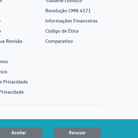
m
Trabalhe conosco
Resolução CMN 4571
e
Informações Financeiras
o
Código de Ética
ua Revisão
Comparativo
mos
osco
de Privacidade
Privacidade
Aceitar
Recusar