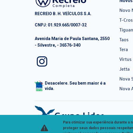
Novos
Novo 
RECREIO B. H. VEÍCULOS S.A.
T-Cros
CNPJ: 01.929.665/0007-32
Tiguan
Avenida Maria de Paula Santana, 2550
Taos
- Silvestre, - 36576-340
Tera
Virtus
Jetta
Nova S
Desacelere. Seu bem maior é a
Nova 
vida.
Para otimizar sua experiência durante a
proteger seus dados pessoais respeit