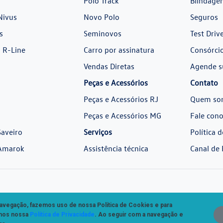
Polo Track
Blindage
Nivus
Novo Polo
Seguros
s
Seminovos
Test Driv
 R-Line
Carro por assinatura
Consórci
Vendas Diretas
Agende s
Peças e Acessórios
Contato
Peças e Acessórios RJ
Quem so
Peças e Acessórios MG
Fale con
aveiro
Serviços
Política 
Amarok
Assistência técnica
Canal de 
 navegação, fazemos uso de nossa Política de Cookies e para
amos nossa
Política de Privacidade
. Ao seguir com a navegação e