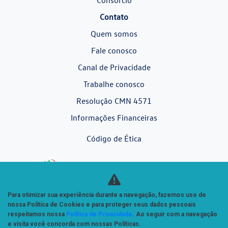
Consórcio
Contato
Quem somos
Fale conosco
Canal de Privacidade
Trabalhe conosco
Resolução CMN 4571
Informações Financeiras
Código de Ética
Desacelere. Seu bem maior é a vida.
Para otimizar sua experiência durante a navegação, fazemos uso de
nossa Política de Cookies e para proteger seus dados pessoais
respeitamos nossa
Política de Privacidade
. Ao seguir com a navegação
e visita você concorda com nossas Políticas.