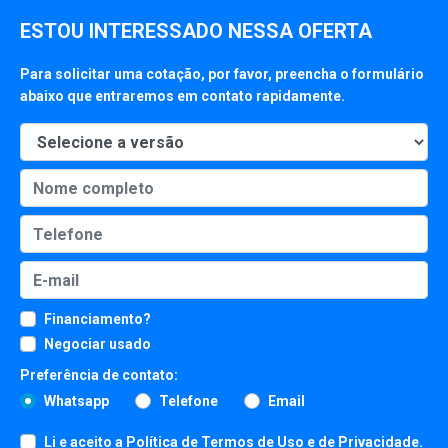
ESTOU INTERESSADO NESSA OFERTA
Para solicitar uma cotação, por favor, preencha o formulário
abaixo que entraremos em contato rapidamente.
Financiamento?
Negociar usado
Preferência de contato:
Whatsapp
Telefone
Email
Li e aceito a
Política de Termos de Uso e de Privacidade
.