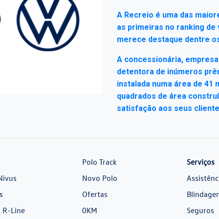
A Recreio é uma das maiore
as primeiras no ranking d
merece destaque dentre os
A concessionária, empresa 
detentora de inúmeros prê
instalada numa área de 41 
quadrados de área construí
satisfação aos seus cliente
Polo Track
Serviços
Nivus
Novo Polo
Assistênc
s
Ofertas
Blindage
 R-Line
0KM
Seguros