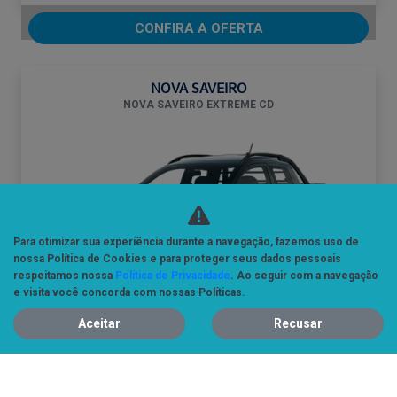
CONFIRA A OFERTA
NOVA SAVEIRO
NOVA SAVEIRO EXTREME CD
Para otimizar sua experiência durante a navegação, fazemos uso de
nossa Política de Cookies e para proteger seus dados pessoais
respeitamos nossa
Política de Privacidade
. Ao seguir com a navegação
e visita você concorda com nossas Políticas.
Aceitar
Recusar
SAVEIRO CD EXTREME
De: R$ 136.900,00
R$ 118.900,00