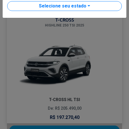
CONFIRA A OFERTA
Selecione seu estado
T-CROSS
HIGHLINE 250 TSI 2025
T-CROSS HL TSI
De: R$ 205.490,00
R$ 197.270,40