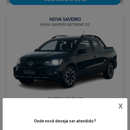
NOVA SAVEIRO
NOVA SAVEIRO EXTREME CD
SAVEIRO CD EX MF
X
De: R$ 136.790,00
R$ 118.900,00
Onde você deseja ser atendido?