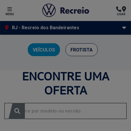
MENU
LIGAR
RJ - Recreio dos Bandeirantes
Ofertas Volkswagen Recreio
VEÍCULOS
FROTISTA
Clique e solicite sua proposta.
ENCONTRE UMA
OFERTA