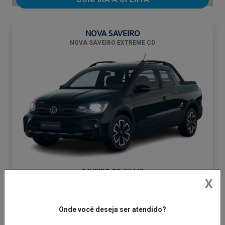
NOVA SAVEIRO
NOVA SAVEIRO EXTREME CD
SAVEIRO CD EX MF
X
De: R$ 136.790,00
R$ 118.900,00
Onde você deseja ser atendido?