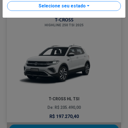
CONFIRA A OFERTA
Selecione seu estado
T-CROSS
HIGHLINE 250 TSI 2025
T-CROSS HL TSI
De: R$ 205.490,00
R$ 197.270,40