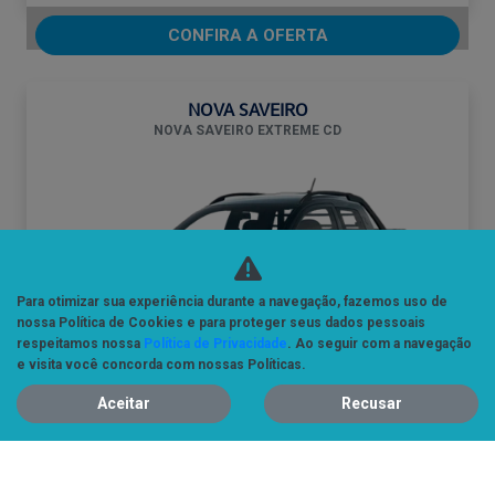
CONFIRA A OFERTA
NOVA SAVEIRO
NOVA SAVEIRO EXTREME CD
Para otimizar sua experiência durante a navegação, fazemos uso de
nossa Política de Cookies e para proteger seus dados pessoais
respeitamos nossa
Política de Privacidade
. Ao seguir com a navegação
e visita você concorda com nossas Políticas.
Aceitar
Recusar
SAVEIRO CD EXTREME
De: R$ 136.900,00
R$ 118.900,00