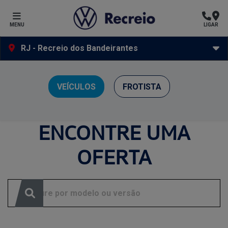
MENU
LIGAR
RJ - Recreio dos Bandeirantes
Ofertas Volkswagen Recreio
VEÍCULOS
FROTISTA
Clique e solicite sua proposta.
ENCONTRE UMA
OFERTA