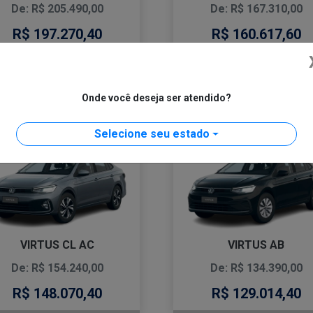
De: R$ 205.490,00
De: R$ 167.310,00
R$ 197.270,40
R$ 160.617,60
CONFIRA A OFERTA
CONFIRA A OFERTA
Onde você deseja ser atendido?
VIRTUS
VIRTUS
Selecione seu estado
COMFORTLINE 2026
TSI AT 2026
VIRTUS CL AC
VIRTUS AB
De: R$ 154.240,00
De: R$ 134.390,00
R$ 148.070,40
R$ 129.014,40