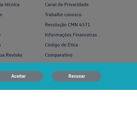
ia técnica
Canal de Privacidade
m
Trabalhe conosco
Resolução CMN 4571
e
Informações Financeiras
o
Código de Ética
ua Revisão
Comparativo
Relatório de
Transparência e Igualdade
mos
Aceitar
Recusar
Salarial
osco