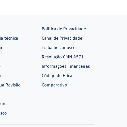
Política de Privacidade
ia técnica
Canal de Privacidade
m
Trabalhe conosco
Resolução CMN 4571
e
Informações Financeiras
o
Código de Ética
ua Revisão
Comparativo
mos
osco