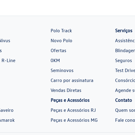
Polo Track
Serviços
Nivus
Novo Polo
Assistênc
s
Ofertas
Blindage
 R-Line
0KM
Seguros
Seminovos
Test Driv
Carro por assinatura
Consórci
Vendas Diretas
Agende s
Peças e Acessórios
Contato
aveiro
Peças e Acessórios RJ
Quem so
Amarok
Peças e Acessórios MG
Fale con