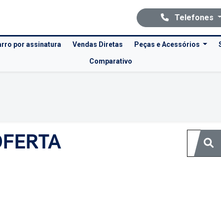
Telefones
rro por assinatura
Vendas Diretas
Peças e Acessórios
Comparativo
Ofertas Volkswagen Recreio
Clique e solicite sua proposta.
OFERTA