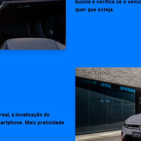
buzina e verifica se o veíc
quer que esteja.
eal, a localização do
artphone. Mais praticidade