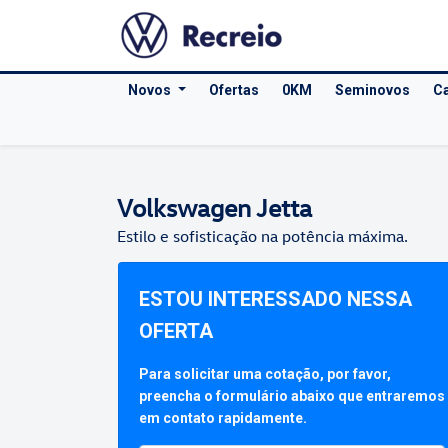
Novos
Ofertas
0KM
Seminovos
Ca
Volkswagen
Jetta
Estilo e sofisticação na potência máxima.
ESTOU INTERESSADO NESSA
OFERTA
Para solicitar uma cotação, por favor,
preencha o formulário abaixo que entraremos
em contato rapidamente.