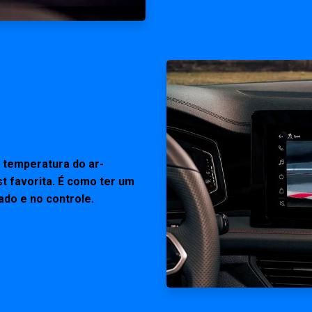
 temperatura do ar-
st favorita. É como ter um
ado e no controle.