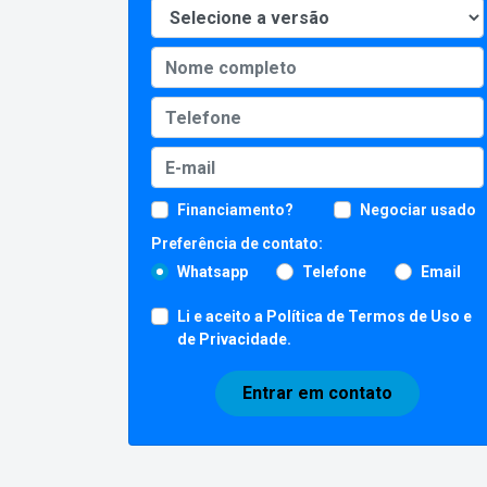
Financiamento?
Negociar usado
Preferência de contato:
Whatsapp
Telefone
Email
Li e aceito a
Política de Termos de Uso e
de Privacidade
.
Entrar em contato