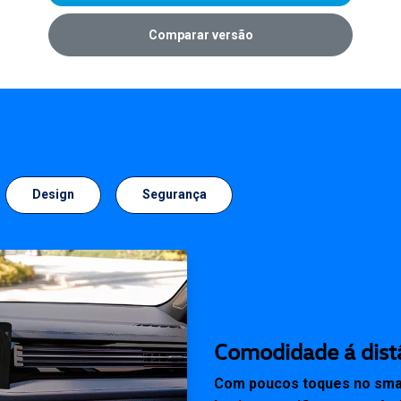
Comparar versão
Design
Segurança
Comodidade á dist
Com poucos toques no smart