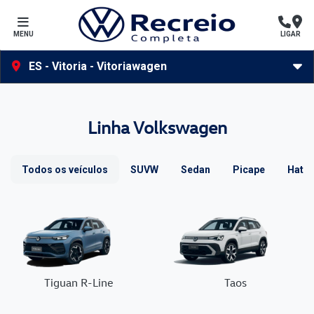
MENU
LIGAR
ES - Vitoria - Vitoriawagen
Linha Volkswagen
Todos os veículos
SUVW
Sedan
Picape
Hatc
Tiguan R-Line
Taos