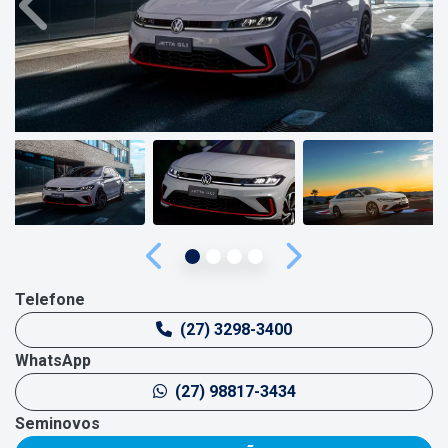
Anterior
Próx
Anterior
Próximo
Telefone
(27) 3298-3400
WhatsApp
(27) 98817-3434
Seminovos