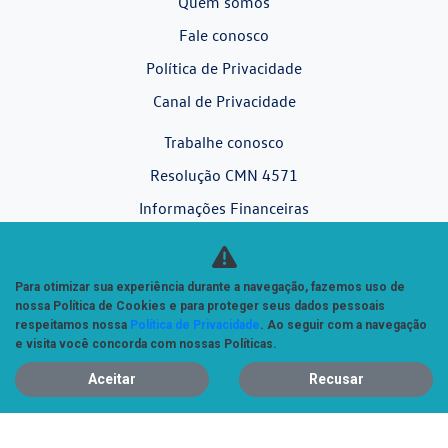
Quem somos
Fale conosco
Política de Privacidade
Canal de Privacidade
Trabalhe conosco
Resolução CMN 4571
Informações Financeiras
Código de Ética
Para otimizar sua experiência durante a navegação, fazemos uso de
Desacelere. Seu bem maior é a vida.
nossa Política de Cookies e para proteger seus dados pessoais
respeitamos nossa
Política de Privacidade
. Ao seguir com a navegação
e visita você concorda com nossas Políticas.
Aceitar
Recusar