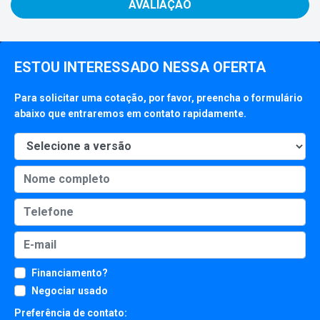
AVALIAÇÃO
ESTOU INTERESSADO NESSA OFERTA
Para solicitar uma cotação, por favor, preencha o formulário
abaixo que entraremos em contato rapidamente.
Financiamento?
Negociar usado
Preferência de contato: