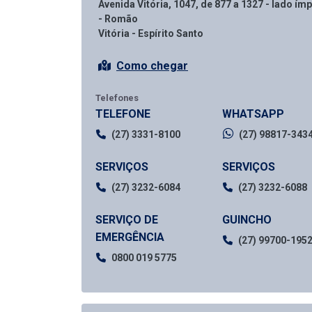
Avenida Vitória, 1047, de 877 a 1327 - lado ím
- Romão
Vitória - Espírito Santo
Como chegar
Telefones
TELEFONE
WHATSAPP
(27) 3331-8100
(27) 98817-343
SERVIÇOS
SERVIÇOS
(27) 3232-6084
(27) 3232-6088
SERVIÇO DE
GUINCHO
EMERGÊNCIA
(27) 99700-195
0800 019 5775