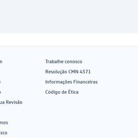
m
Trabalhe conosco
Resolução CMN 4571
e
Informações Financeiras
o
Código de Ética
ua Revisão
mos
osco