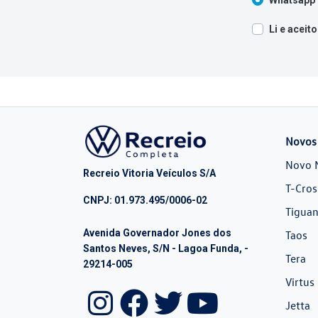
Li e aceito
Novos
Novo 
Recreio Vitoria Veículos S/A
T-Cros
CNPJ: 01.973.495/0006-02
Tiguan
Avenida Governador Jones dos
Taos
Santos Neves, S/N - Lagoa Funda, -
Tera
29214-005
Virtus
Jetta