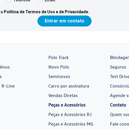
 a
Política de Termos de Uso e de Privacidade
.
Entrar em contato
Polo Track
Blindage
Nivus
Novo Polo
Seguros
s
Seminovos
Test Driv
 R-Line
Carro por assinatura
Consórci
Vendas Diretas
Agende s
Peças e Acessórios
Contato
Peças e Acessórios RJ
Quem so
Peças e Acessórios MG
Fale con