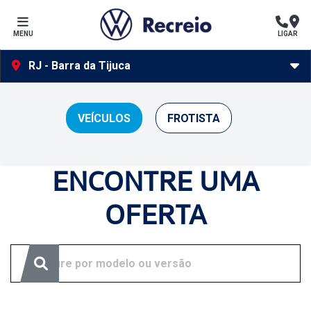
MENU
LIGAR
RJ - Barra da Tijuca
Ofertas Volkswagen Recreio
VEÍCULOS
FROTISTA
Clique e solicite sua proposta.
ENCONTRE UMA
OFERTA