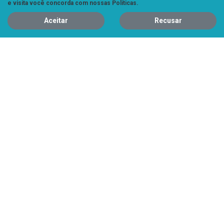
e visita você concorda com nossas Políticas.
CONFIRA A OFERTA
Aceitar
Recusar
TERA
TERA COMFORT
TERA CL
De: R$ 131.900,00
R$ 116.900,00