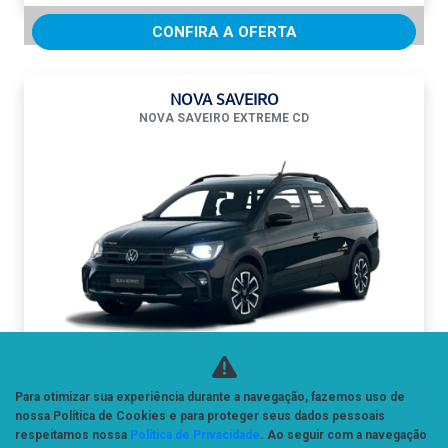
CONFIRA A OFERTA
NOVA SAVEIRO
NOVA SAVEIRO EXTREME CD
SAVEIRO CD EXTREME
Para otimizar sua experiência durante a navegação, fazemos uso de
De: R$ 136.900,00
nossa Política de Cookies e para proteger seus dados pessoais
R$ 118.900,00
respeitamos nossa
Política de Privacidade
. Ao seguir com a navegação