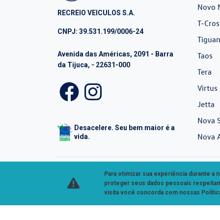
Novo 
RECREIO VEICULOS S.A.
T-Cros
CNPJ: 39.531.199/0006-24
Tiguan
Avenida das Américas, 2091 - Barra
Taos
da Tijuca, - 22631-000
Tera
Virtus
Jetta
Nova S
Desacelere. Seu bem maior é a
Nova 
vida.
Para otimizar sua experiência durante a
proteger seus dados pessoais respeit
visita você concorda com nossas Polític