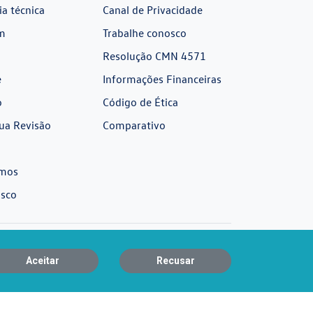
ia técnica
Canal de Privacidade
m
Trabalhe conosco
Resolução CMN 4571
e
Informações Financeiras
o
Código de Ética
ua Revisão
Comparativo
mos
osco
Aceitar
Recusar