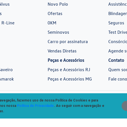
Nivus
Novo Polo
Assistênc
s
Ofertas
Blindage
 R-Line
0KM
Seguros
Seminovos
Test Driv
Carro por assinatura
Consórci
Vendas Diretas
Agende s
Peças e Acessórios
Contato
aveiro
Peças e Acessórios RJ
Quem so
Amarok
Peças e Acessórios MG
Fale con
 navegação, fazemos uso de nossa Política de Cookies e para
amos nossa
Política de Privacidade
. Ao seguir com a navegação e
as.
Desenvolvido pela DEALERSPACE ® Direitos Reservados.